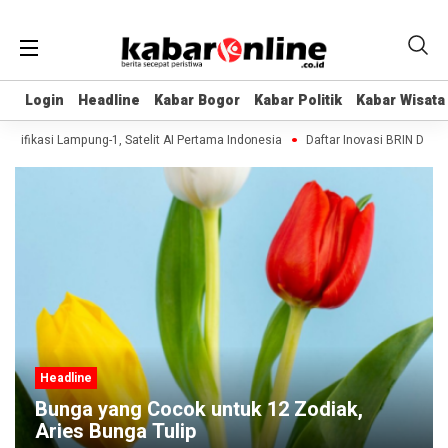
Login
Login
Headline
Headline
Kabar Bogor
Kabar Bogor
Kabar Politik
Kabar Politik
Kabar Wisata
Kabar Wisata
ifikasi Lampung-1, Satelit AI Pertama Indonesia
Daftar Inovasi BRIN Dipamer
Headline
12 Ramalan Cinta Besok Selasa 9
September 2025: Virgo Tulus, Scorpio
Jangan Emosi, Gemini Terbuka