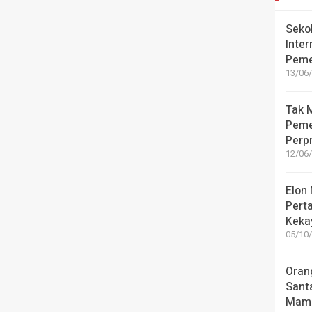
Seko
Inter
Peme
13/06/
Tak M
Peme
Perpr
12/06/
Elon
Pert
Kekay
05/10/
Oran
Sant
Mamu