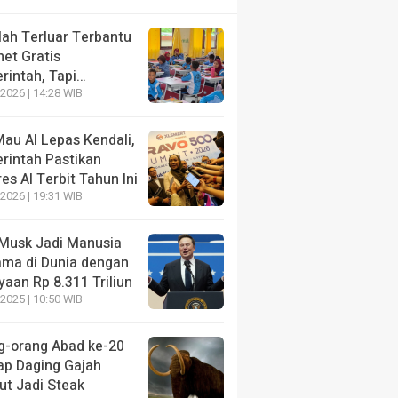
lah Terluar Terbantu
net Gratis
rintah, Tapi…
2026 | 14:28 WIB
au AI Lepas Kendali,
rintah Pastikan
es AI Terbit Tahun Ini
2026 | 19:31 WIB
 Musk Jadi Manusia
ama di Dunia dengan
aan Rp 8.311 Triliun
2025 | 10:50 WIB
g-orang Abad ke-20
ap Daging Gajah
t Jadi Steak