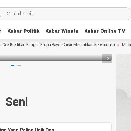
Buda
Sund
Seni
dan
r
r
Kabar Politik
Kabar Politik
Kabar Wisata
Kabar Wisata
Kabar Online TV
Kabar Online TV
Buda
HEADLI
arming Yang Paling Unik Dan Mengagumkan
Kota 
Bent
Buktikan Bangsa Eropa Bawa Cacar Mematikan ke Amerika
Model AI Me
KKSB
11 year
11 year
Seni
ing Yang Paling Unik Dan