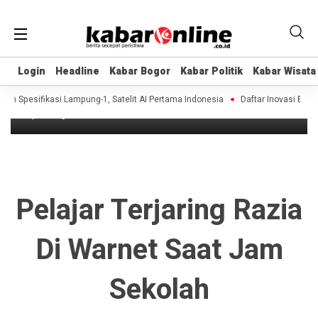
Headline
Login
Login
Headline
Headline
Kabar Bogor
Kabar Bogor
Kabar Politik
Kabar Politik
Kabar Wisata
Kabar Wisata
Pelajar Terjaring Razia di Warnet Saat
Jam Sekolah
an Spesifikasi Lampung-1, Satelit AI Pertama Indonesia
Daftar Inovasi BRIN D
8 years ago
Pelajar Terjaring Razia
Di Warnet Saat Jam
Sekolah