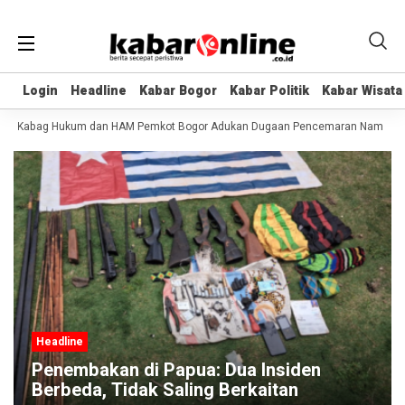
Login
Login
Headline
Headline
Kabar Bogor
Kabar Bogor
Kabar Politik
Kabar Politik
Kabar Wisata
Kabar Wisata
, Kabag Hukum dan HAM Pemkot Bogor Adukan Dugaan Pencemaran Nama Baik
Headline
Perairan di Papua Viral Dipenuhi Batu
Apung, Ini Penjelasan BMKG