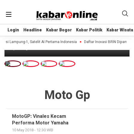
Headline
Login
Login
Headline
Headline
Kabar Bogor
Kabar Bogor
Kabar Politik
Kabar Politik
Kabar Wisata
Kabar Wisata
Marquez Abaikan Rossi di Persaingan
MotoGP Jerez
asi Lampung-1, Satelit AI Pertama Indonesia
Daftar Inovasi BRIN Dipamerkan 
8 years ago
Moto Gp
MotoGP: Vinales Kecam
Performa Motor Yamaha
10 May 2018 - 12:30 WIB