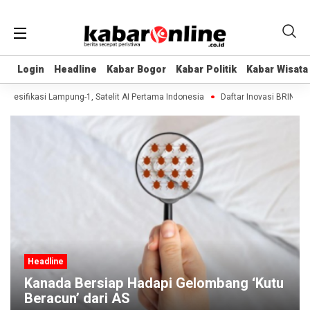
Login
Login
Headline
Headline
Kabar Bogor
Kabar Bogor
Kabar Politik
Kabar Politik
Kabar Wisata
Kabar Wisata
pesifikasi Lampung-1, Satelit AI Pertama Indonesia
Daftar Inovasi BRIN Dipa
Headline
Kanada Bersiap Hadapi Gelombang ‘Kutu
Beracun’ dari AS