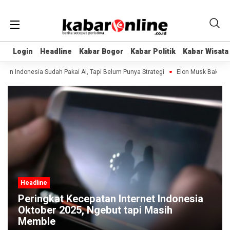
Login
Login
Headline
Headline
Kabar Bogor
Kabar Bogor
Kabar Politik
Kabar Politik
Kabar Wisata
Kabar Wisata
 Indonesia Sudah Pakai AI, Tapi Belum Punya Strategi
Elon Musk Bakal Bang
Headline
Kecepatan Internet Indonesia Naik 3
Peringkat, Bekasi dan Jaksel Tercepat