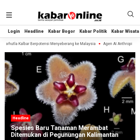
Login
Login
Headline
Headline
Kabar Bogor
Kabar Bogor
Kabar Politik
Kabar Politik
Kabar Wisata
Kabar Wisata
rhutla Kalbar Berpotensi Menyeberang ke Malaysia
Agen AI Anthropic dan O
Headline
Viral Piton Raksasa 6 Meter Seret dan
Lilit Pemandu Wisata di Kalimantan