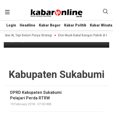
Headline
Login
Login
Headline
Headline
Kabar Bogor
Kabar Bogor
Kabar Politik
Kabar Politik
Kabar Wisata
Kabar Wisata
DPRD Kabupaten Sukabumi Pelajari
Perda RTRW
kai AI, Tapi Belum Punya Strategi
Elon Musk Bakal Bangun Pabrik di Bulan,
8 years ago
Kabupaten Sukabumi
DPRD Kabupaten Sukabumi
Pelajari Perda RTRW
19 February 2018 - 07:00 WIB