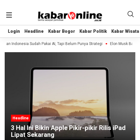
Login
Login
Headline
Headline
Kabar Bogor
Kabar Bogor
Kabar Politik
Kabar Politik
Kabar Wisata
Kabar Wisata
an Indonesia Sudah Pakai AI, Tapi Belum Punya Strategi
Elon Musk Bakal Ba
Headline
3 Hal Ini Bikin Apple Pikir-pikir Rilis iPad
Lipat Sekarang