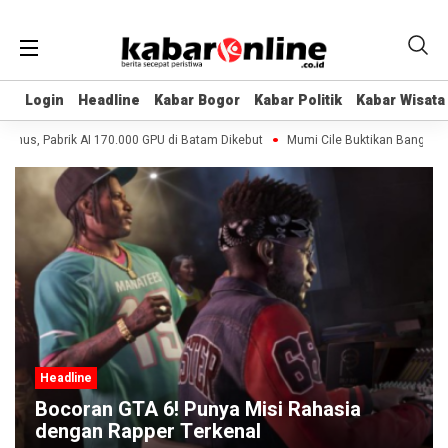
Login
Login
Headline
Headline
Kabar Bogor
Kabar Bogor
Kabar Politik
Kabar Politik
Kabar Wisata
Kabar Wisata
rmus, Pabrik AI 170.000 GPU di Batam Dikebut
Mumi Cile Buktikan Bangsa Er
Headline
Bocoran GTA 6! Punya Misi Rahasia
dengan Rapper Terkenal