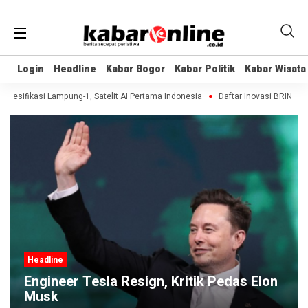
Login
Login
Headline
Headline
Kabar Bogor
Kabar Bogor
Kabar Politik
Kabar Politik
Kabar Wisata
Kabar Wisata
pesifikasi Lampung-1, Satelit AI Pertama Indonesia
Daftar Inovasi BRIN Dipam
Headline
Engineer Tesla Resign, Kritik Pedas Elon
Musk