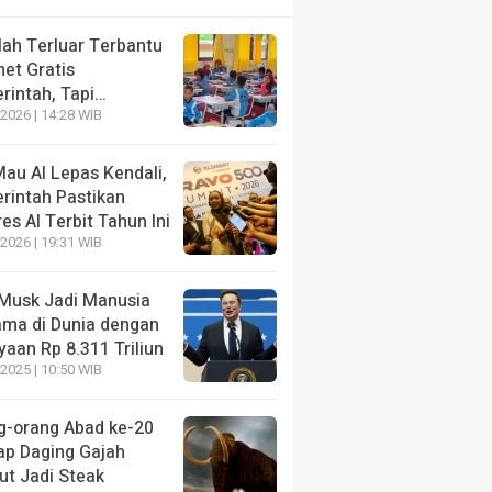
lah Terluar Terbantu
net Gratis
rintah, Tapi…
2026 | 14:28 WIB
au AI Lepas Kendali,
rintah Pastikan
es AI Terbit Tahun Ini
2026 | 19:31 WIB
 Musk Jadi Manusia
ama di Dunia dengan
aan Rp 8.311 Triliun
2025 | 10:50 WIB
g-orang Abad ke-20
ap Daging Gajah
t Jadi Steak