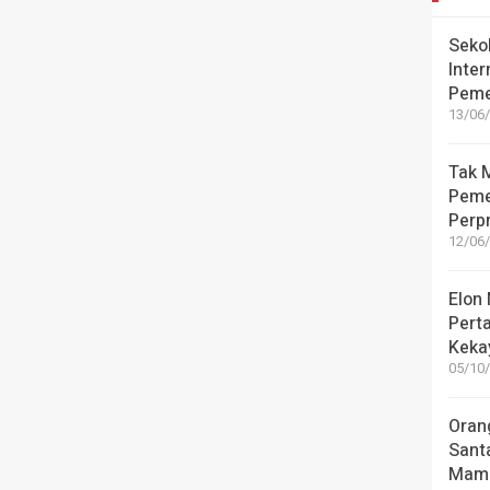
Seko
Inter
Peme
13/06/
Tak M
Peme
Perpr
12/06/
Elon
Pert
Kekay
05/10/
Oran
Sant
Mamu