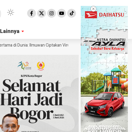
Lainnya
Lainnya
di Dunia: Ilmuwan Ciptakan Virus Pakai AI
Ahli Ungkap Penampakan Pe