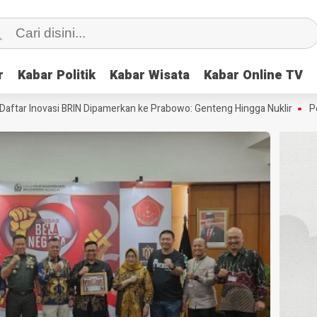
r
r
Kabar Politik
Kabar Politik
Kabar Wisata
Kabar Wisata
Kabar Online TV
Kabar Online TV
Inovasi BRIN Dipamerkan ke Prabowo: Genteng Hingga Nuklir
Pertama 