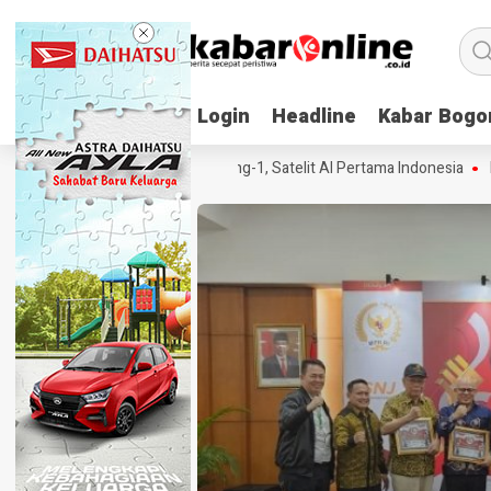
Login
Login
Headline
Headline
Kabar Bogo
Kabar Bogo
fakta dan Spesifikasi Lampung-1, Satelit AI Pertama Indonesia
Daftar 