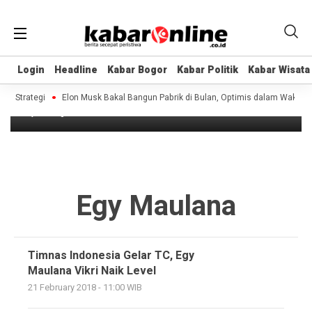
Headline
Login
Login
Headline
Headline
Kabar Bogor
Kabar Bogor
Kabar Politik
Kabar Politik
Kabar Wisata
Kabar Wisata
Timnas Indonesia Gelar TC, Egy Maulana
Vikri Naik Level
 Strategi
Elon Musk Bakal Bangun Pabrik di Bulan, Optimis dalam Waktu Dek
8 years ago
Egy Maulana
Timnas Indonesia Gelar TC, Egy
Maulana Vikri Naik Level
21 February 2018 - 11:00 WIB