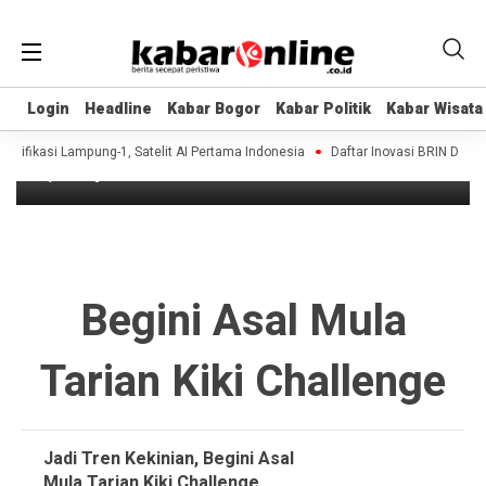
Headline
Login
Login
Headline
Headline
Kabar Bogor
Kabar Bogor
Kabar Politik
Kabar Politik
Kabar Wisata
Kabar Wisata
Jadi Tren Kekinian, Begini Asal Mula
Tarian Kiki Challenge
sifikasi Lampung-1, Satelit AI Pertama Indonesia
Daftar Inovasi BRIN Dipamer
8 years ago
Begini Asal Mula
Tarian Kiki Challenge
Jadi Tren Kekinian, Begini Asal
Mula Tarian Kiki Challenge