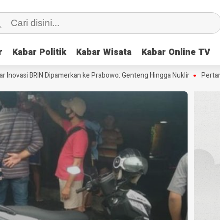
r
r
Kabar Politik
Kabar Politik
Kabar Wisata
Kabar Wisata
Kabar Online TV
Kabar Online TV
asi BRIN Dipamerkan ke Prabowo: Genteng Hingga Nuklir
Pertama di Du