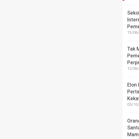
Seko
Inter
Peme
13/06/
Tak M
Peme
Perpr
12/06/
Elon
Pert
Kekay
05/10/
Oran
Sant
Mamu