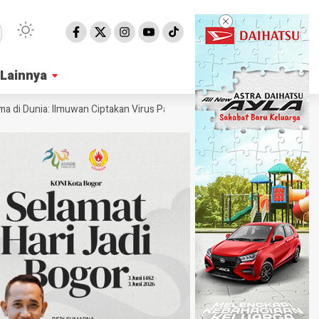
Lainnya
Lainnya
nia: Ilmuwan Ciptakan Virus Pakai AI
Ahli Ungkap Penampakan Permuk