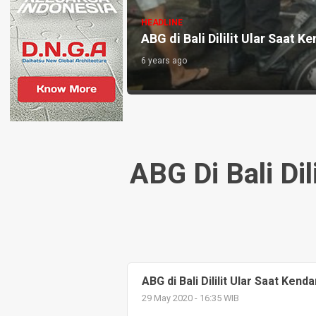
HEADLINE
ABG di Bali Dililit Ular Saat K
6 years ago
ABG Di Bali Dil
ABG di Bali Dililit Ular Saat Kend
29 May 2020 - 16:35 WIB