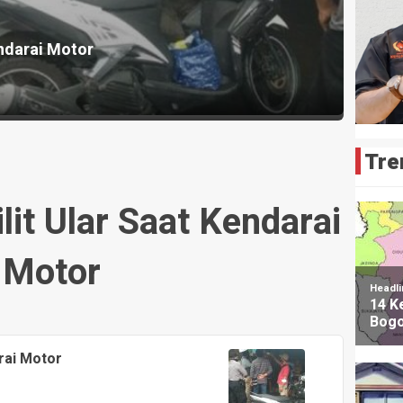
endarai Motor
Tre
ilit Ular Saat Kendarai
Motor
arai Motor