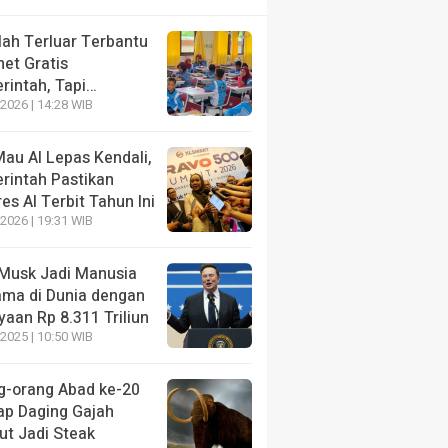
lah Terluar Terbantu
net Gratis
rintah, Tapi…
2026 | 14:28 WIB
au AI Lepas Kendali,
rintah Pastikan
es AI Terbit Tahun Ini
2026 | 19:31 WIB
 Musk Jadi Manusia
ama di Dunia dengan
aan Rp 8.311 Triliun
2025 | 10:50 WIB
g-orang Abad ke-20
ap Daging Gajah
t Jadi Steak