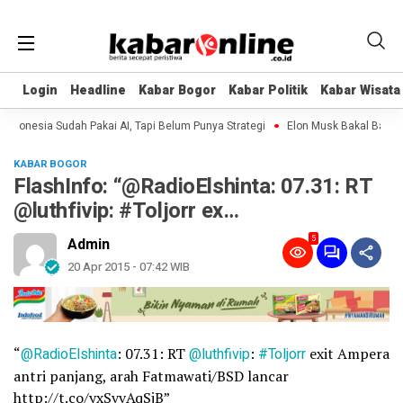
Login
Login
Headline
Headline
Kabar Bogor
Kabar Bogor
Kabar Politik
Kabar Politik
Kabar Wisata
Kabar Wisata
onesia Sudah Pakai AI, Tapi Belum Punya Strategi
Elon Musk Bakal Bangun P
KABAR BOGOR
FlashInfo: “@RadioElshinta: 07.31: RT
@luthfivip: #Toljorr ex…
5
Admin
20 Apr 2015 - 07:42 WIB
“
@RadioElshinta
: 07.31: RT
@luthfivip
:
#Toljorr
exit Ampera
antri panjang, arah Fatmawati/BSD lancar
http://t.co/yxSvvAqSjB”